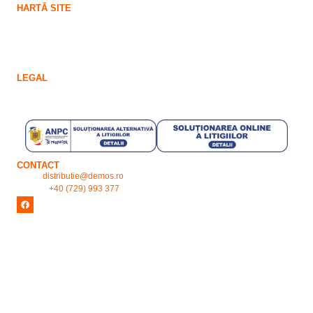
HARTĂ SITE
Acasă
Întrebări frecvente
Contact
Magazin online
LEGAL
Politica cookies
Politica de confidențialitate
CONTACT
Email:
distributie@demos.ro
Telefon:
+40 (729) 993 377
Copyright © 2024 demos.ro. All Rights Reserved.