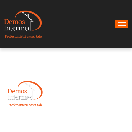
Nume firma:
DEMOS INTERMED SRL
Cod Unic de Inregistrare:
RO17998151
Nr. Reg. Com.:
J40/16486/2005
Adresă:
Soseaua Dudesti-Pantelimon nr 42, bl. T2, parter, sector 3,
Bucuresti