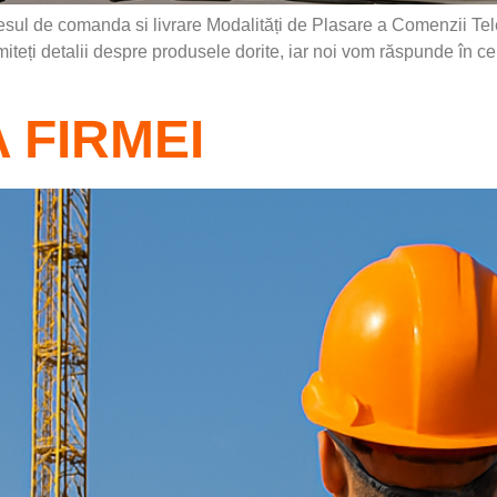
 de comanda si livrare Modalități de Plasare a Comenzii Tele
imiteți detalii despre produsele dorite, iar noi vom răspunde în c
 FIRMEI