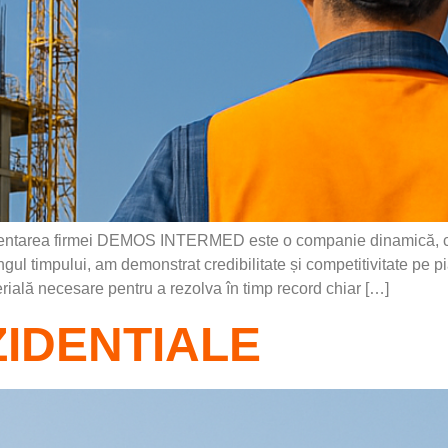
tarea firmei DEMOS INTERMED este o companie dinamică, ce s-
lungul timpului, am demonstrat credibilitate și competitivitate pe 
rială necesare pentru a rezolva în timp record chiar […]
ZIDENTIALE