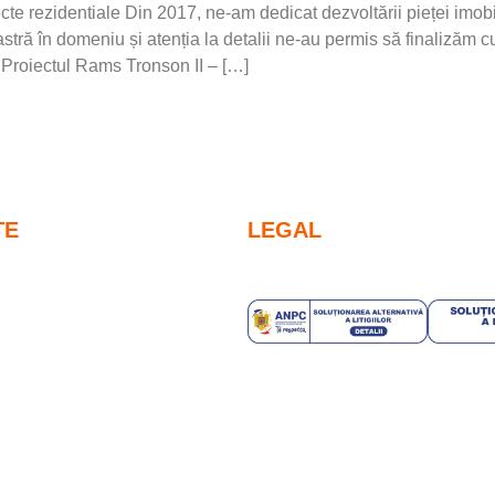
zidentiale Din 2017, ne-am dedicat dezvoltării pieței imobiliar
oastră în domeniu și atenția la detalii ne-au permis să finalizăm 
. Proiectul Rams Tronson II – […]
TE
LEGAL
Politica cookies
ente
Politica de confidențialitate
ne