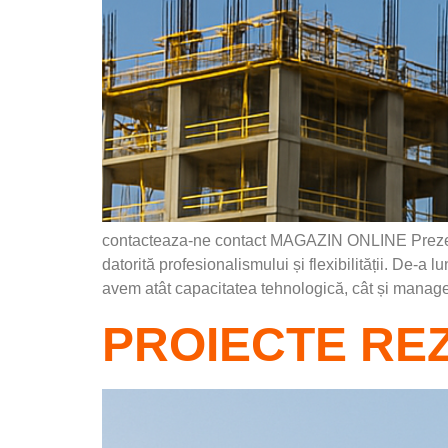
contacteaza-ne contact MAGAZIN ONLINE Prezen
datorită profesionalismului și flexibilității. De-a 
avem atât capacitatea tehnologică, cât și manage
PROIECTE RE