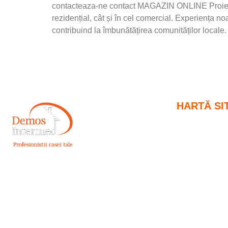
contacteaza-ne contact MAGAZIN ONLINE Proiecte re
rezidențial, cât și în cel comercial. Experiența n
contribuind la îmbunătățirea comunităților locale
HARTĂ SI
Acasă
Întrebări frecv
Contact
Nume firma:
DEMOS INTERMED SRL
Magazin onli
Cod Unic de Inregistrare:
RO17998151
Nr. Reg. Com.:
J40/16486/2005
Adresă:
Soseaua Dudesti-Pantelimon nr 42,
bl. T2, parter, sector 3, Bucuresti